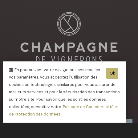
En poursuivant votre navigation sans modifier
Ok
vos paramètres, vous acceptez l'utilisation des
cookies ou technologies similaires pour vous assurer de
Recevoir notre
meilleurs services et pour la sécurisation des transactions
Lettre d'information
sur notre site. Pour savoir quelles sont les données
collectées, consultez notre
Politique de Confidentialité et
Rester informer de nos salons et manifestations.
de Protection des données