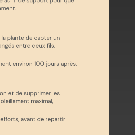
hé au fil de support pour que
lement.
à la plante de capter un
angés entre deux fils,
lement environ 100 jours après.
tion et de supprimer les
soleillement maximal,
efforts, avant de repartir