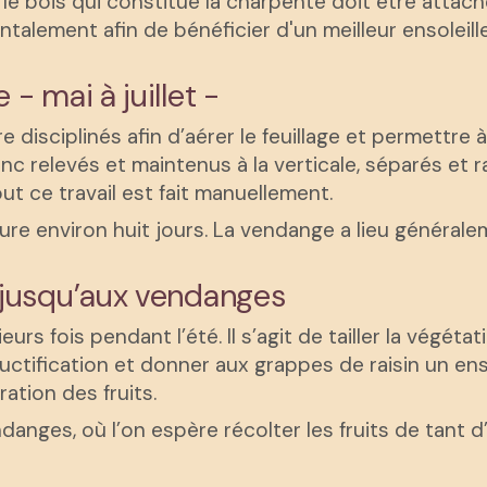
é, le bois qui constitue la charpente doit être attac
ntalement afin de bénéficier d'un meilleur ensoleil
 - mai à juillet -
e disciplinés afin d’aérer le feuillage et permettre 
nc relevés et maintenus à la verticale, séparés et r
ut ce travail est fait manuellement.
ui dure environ huit jours. La vendange a lieu généra
n jusqu’aux vendanges
rs fois pendant l’été. Il s’agit de tailler la végéta
ructification et donner aux grappes de raisin un en
tion des fruits.
danges, où l’on espère récolter les fruits de tant d’