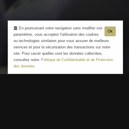
En poursuivant votre navigation sans modifier vos
Ok
paramètres, vous acceptez l'utilisation des cookies
ou technologies similaires pour vous assurer de meilleurs
services et pour la sécurisation des transactions sur notre
site. Pour savoir quelles sont les données collectées,
consultez notre
Politique de Confidentialité et de Protection
des données